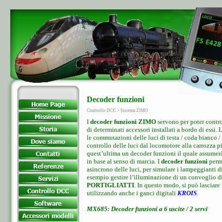
Decoder funzioni
Controllo DCC > Sistema ZIMO
I
decoder funzioni ZIMO
servono per poter contro
di determinati accessori installati a bordo di essi.
le commutazioni delle luci di testa / coda bianco / r
controllo delle luci dal locomotore alla carrozza pil
quest’ultima un decoder funzioni il quale assumerà
in base al senso di marcia. I
decoder funzioni
perme
asincrono delle luci, per simulare i lampeggianti d
esempio gestire l’illuminazione di un convoglio di
PORTIGLIATTI
. In questo modo, si può lasciare
utilizzando anche i ganci digitali
KROIS
.
MX685: Decoder funzioni a 6 uscite / 2 servi