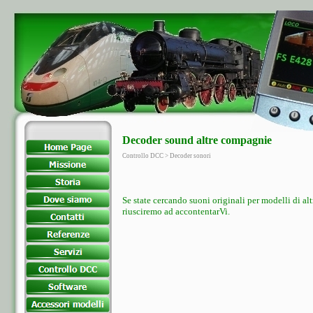
Decoder sound altre compagnie
Controllo DCC > Decoder sonori
Se state cercando suoni originali per modelli di a
riusciremo ad accontentarVi.